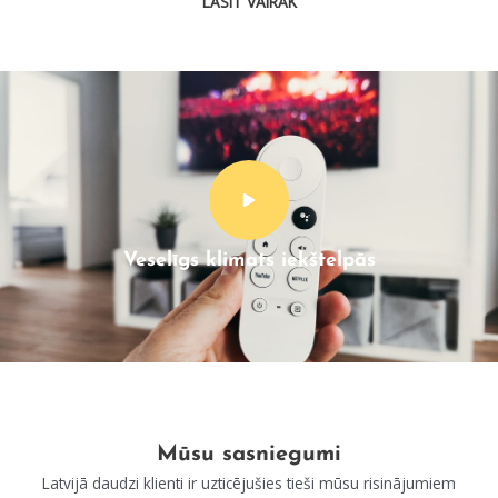
LASĪT VAIRĀK
Veselīgs klimats iekštelpās
Mūsu sasniegumi
Latvijā daudzi klienti ir uzticējušies tieši mūsu risinājumiem